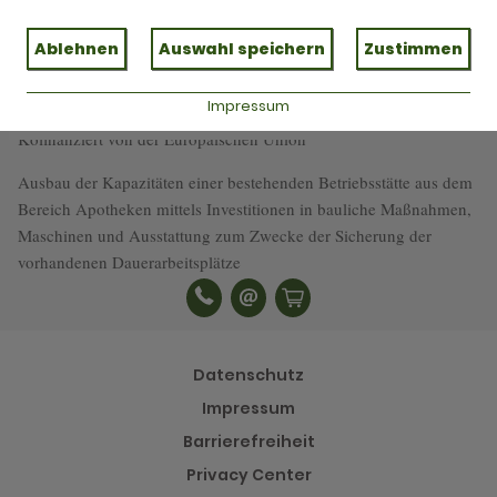
Ablehnen
Auswahl speichern
Zustimmen
Impressum
Kofinanziert von der Europäischen Union
Ausbau der Kapazitäten einer bestehenden Betriebsstätte aus dem
Bereich Apotheken mittels Investitionen in bauliche Maßnahmen,
Maschinen und Ausstattung zum Zwecke der Sicherung der
vorhandenen Dauerarbeitsplätze
Datenschutz
Impressum
Barrierefreiheit
Privacy Center