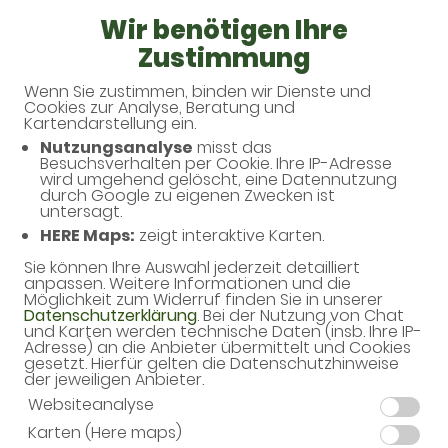
Wir benötigen Ihre
Zustimmung
Wenn Sie zustimmen, binden wir Dienste und
Cookies zur Analyse, Beratung und
Ausbau der Kapazitäten unserer
Kartendarstellung ein.
Apotheke zur Sicherung der
Nutzungsanalyse
misst das
Besuchsverhalten per Cookie. Ihre IP-Adresse
vorhandenen
wird umgehend gelöscht, eine Datennutzung
durch Google zu eigenen Zwecken ist
untersagt.
Dauerarbeitsplätze
HERE Maps:
zeigt interaktive Karten.
Sie können Ihre Auswahl jederzeit detailliert
Aktuelles
15.06.2026
anpassen. Weitere Informationen und die
Möglichkeit zum Widerruf finden Sie in unserer
Datenschutzerklärung
. Bei der Nutzung von Chat
und Karten werden technische Daten (insb. Ihre IP-
Adresse) an die Anbieter übermittelt und Cookies
gesetzt. Hierfür gelten die Datenschutzhinweise
der jeweiligen Anbieter.
Websiteanalyse
Karten (Here maps)