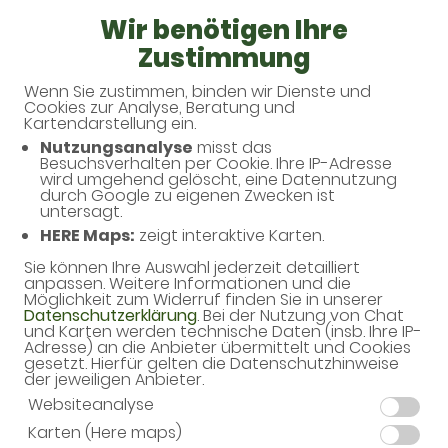
Wir benötigen Ihre
Zustimmung
Wenn Sie zustimmen, binden wir Dienste und
Haben Sie noch Fragen?
Cookies zur Analyse, Beratung und
Kartendarstellung ein.
Nutzungsanalyse
misst das
Dann schreiben Sie uns einfach eine Nachricht oder
Besuchsverhalten per Cookie. Ihre IP-Adresse
rufen Sie uns direkt unter 034263 - 41355 an. Wir
wird umgehend gelöscht, eine Datennutzung
durch Google zu eigenen Zwecken ist
helfen Ihnen gerne weiter.
untersagt.
HERE Maps:
zeigt interaktive Karten.
Sie können Ihre Auswahl jederzeit detailliert
Ihre Daten
anpassen. Weitere Informationen und die
Möglichkeit zum Widerruf finden Sie in unserer
Vorname*
Datenschutzerklärung
. Bei der Nutzung von Chat
und Karten werden technische Daten (insb. Ihre IP-
Adresse) an die Anbieter übermittelt und Cookies
gesetzt. Hierfür gelten die Datenschutzhinweise
der jeweiligen Anbieter.
Name*
Websiteanalyse
Karten (Here maps)